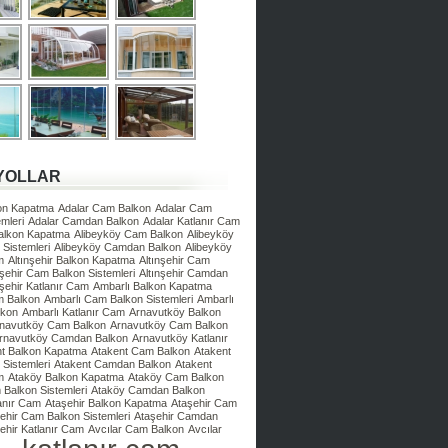
YOLLAR
kon Kapatma
Adalar Cam Balkon
Adalar Cam
mleri
Adalar Camdan Balkon
Adalar Katlanır Cam
Balkon Kapatma
Alibeyköy Cam Balkon
Alibeyköy
Sistemleri
Alibeyköy Camdan Balkon
Alibeyköy
m
Altınşehir Balkon Kapatma
Altınşehir Cam
nşehir Cam Balkon Sistemleri
Altınşehir Camdan
nşehir Katlanır Cam
Ambarlı Balkon Kapatma
m Balkon
Ambarlı Cam Balkon Sistemleri
Ambarlı
lkon
Ambarlı Katlanır Cam
Arnavutköy Balkon
navutköy Cam Balkon
Arnavutköy Cam Balkon
rnavutköy Camdan Balkon
Arnavutköy Katlanır
nt Balkon Kapatma
Atakent Cam Balkon
Atakent
Sistemleri
Atakent Camdan Balkon
Atakent
m
Ataköy Balkon Kapatma
Ataköy Cam Balkon
Balkon Sistemleri
Ataköy Camdan Balkon
anır Cam
Ataşehir Balkon Kapatma
Ataşehir Cam
ehir Cam Balkon Sistemleri
Ataşehir Camdan
ehir Katlanır Cam
Avcılar Cam Balkon
Avcılar