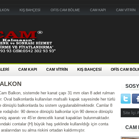
ALKON
KIŞ BAHÇESİ
OFİS CAM BÖLME
CAM KAPI
CAM VİTRİN
LERİ
CAM KAPI
CAM VİTRİN
KIŞ BAHÇESİ
OFİS CAM BÖL
BALKON
SOSY
r Cam Balkon, sistemde her kanat çapı 31 mm olan 8 adet rulman
r. Oval balkonlarda kullanılan mafsallı kapak sayesinde her türlü
ve dönüşlü balkonlarda bu sistem uygulanabilmektedir. Camlar 8
 rodajlıdır. 90 derece dönüşlü balkonlar için 90 derece dönüşlü
üş aparatı ve 45’er derecelik kanat kapakları bulunmaktadır.
ndaki contalar (H) büyük haş şeklinde kullanıldığı için conta
CAM 
aralarından su alma riskini ortadan kaldırmıştır.