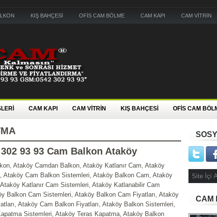
ALKON
KIŞ BAHÇESİ
OFİS CAM BÖLME
CAM KAPI
CAM VİTRİN
LERİ
CAM KAPI
CAM VİTRİN
KIŞ BAHÇESİ
OFİS CAM BÖL
TMA
SOSY
 302 93 93 Cam Balkon Ataköy
kon, Ataköy Camdan Balkon, Ataköy Katlanır Cam, Ataköy
 Ataköy Cam Balkon Sistemleri, Ataköy Balkon Cam, Ataköy
Ataköy Katlanır Cam Sistemleri, Ataköy Katlanabilir Cam
köy Balkon Cam Sistemleri, Ataköy Balkon Cam Fiyatları, Ataköy
CAM 
tları, Ataköy Cam Balkon Fiyatları, Ataköy Balkon Sistemleri,
apatma Sistemleri, Ataköy Teras Kapatma, Ataköy Balkon