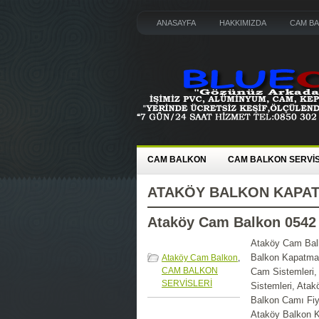
ANASAYFA
HAKKIMIZDA
CAM B
CAM BALKON
CAM BALKON SERVİS
ATAKÖY BALKON KAPA
Ataköy Cam Balkon 0542
Ataköy Cam Bal
Balkon Kapatma,
Ataköy Cam Balkon
,
CAM BALKON
Cam Sistemleri, 
SERVİSLERİ
Sistemleri, Ata
Balkon Camı Fiya
Ataköy Balkon K