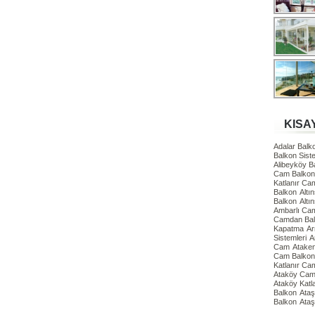
KISA
Adalar Bal
Balkon Siste
Alibeyköy 
Cam Balkon 
Katlanır Ca
Balkon
Altı
Balkon
Altı
Ambarlı Ca
Camdan Ba
Kapatma
Ar
Sistemleri
A
Cam
Atake
Cam Balkon 
Katlanır Ca
Ataköy Cam 
Ataköy Katl
Balkon
Ataş
Balkon
Ataş