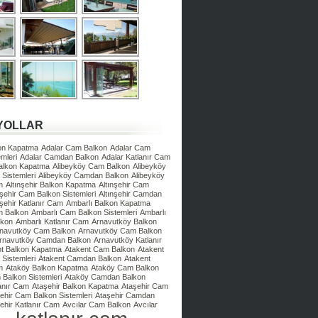
YOLLAR
kon Kapatma
Adalar Cam Balkon
Adalar Cam
mleri
Adalar Camdan Balkon
Adalar Katlanır Cam
Balkon Kapatma
Alibeyköy Cam Balkon
Alibeyköy
Sistemleri
Alibeyköy Camdan Balkon
Alibeyköy
m
Altınşehir Balkon Kapatma
Altınşehir Cam
nşehir Cam Balkon Sistemleri
Altınşehir Camdan
nşehir Katlanır Cam
Ambarlı Balkon Kapatma
m Balkon
Ambarlı Cam Balkon Sistemleri
Ambarlı
lkon
Ambarlı Katlanır Cam
Arnavutköy Balkon
navutköy Cam Balkon
Arnavutköy Cam Balkon
rnavutköy Camdan Balkon
Arnavutköy Katlanır
nt Balkon Kapatma
Atakent Cam Balkon
Atakent
Sistemleri
Atakent Camdan Balkon
Atakent
m
Ataköy Balkon Kapatma
Ataköy Cam Balkon
Balkon Sistemleri
Ataköy Camdan Balkon
anır Cam
Ataşehir Balkon Kapatma
Ataşehir Cam
ehir Cam Balkon Sistemleri
Ataşehir Camdan
ehir Katlanır Cam
Avcılar Cam Balkon
Avcılar