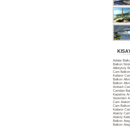
KISA
Adalar Bal
Balkon Siste
Alibeyköy 
Cam Balkon 
Katlanır Ca
Balkon
Altı
Balkon
Altı
Ambarlı Ca
Camdan Ba
Kapatma
Ar
Sistemleri
A
Cam
Atake
Cam Balkon 
Katlanır Ca
Ataköy Cam 
Ataköy Katl
Balkon
Ataş
Balkon
Ataş