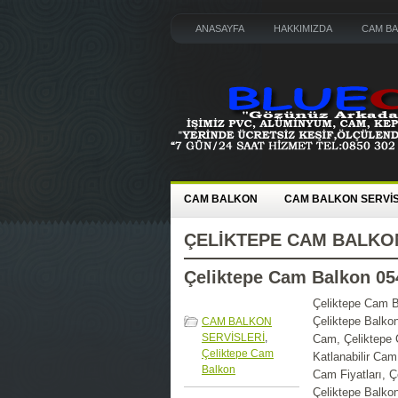
ANASAYFA
HAKKIMIZDA
CAM B
CAM BALKON
CAM BALKON SERVİS
ÇELIKTEPE CAM BALKO
Çeliktepe Cam Balkon 05
Çeliktepe Cam B
Çeliktepe Balko
CAM BALKON
SERVİSLERİ
,
Cam, Çeliktepe C
Çeliktepe Cam
Katlanabilir Cam
Balkon
Cam Fiyatları, Ç
Çeliktepe Balkon