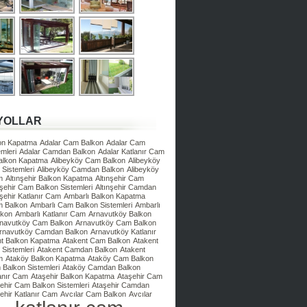
YOLLAR
kon Kapatma
Adalar Cam Balkon
Adalar Cam
mleri
Adalar Camdan Balkon
Adalar Katlanır Cam
Balkon Kapatma
Alibeyköy Cam Balkon
Alibeyköy
Sistemleri
Alibeyköy Camdan Balkon
Alibeyköy
m
Altınşehir Balkon Kapatma
Altınşehir Cam
nşehir Cam Balkon Sistemleri
Altınşehir Camdan
nşehir Katlanır Cam
Ambarlı Balkon Kapatma
m Balkon
Ambarlı Cam Balkon Sistemleri
Ambarlı
lkon
Ambarlı Katlanır Cam
Arnavutköy Balkon
navutköy Cam Balkon
Arnavutköy Cam Balkon
rnavutköy Camdan Balkon
Arnavutköy Katlanır
nt Balkon Kapatma
Atakent Cam Balkon
Atakent
Sistemleri
Atakent Camdan Balkon
Atakent
m
Ataköy Balkon Kapatma
Ataköy Cam Balkon
Balkon Sistemleri
Ataköy Camdan Balkon
anır Cam
Ataşehir Balkon Kapatma
Ataşehir Cam
ehir Cam Balkon Sistemleri
Ataşehir Camdan
ehir Katlanır Cam
Avcılar Cam Balkon
Avcılar