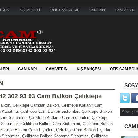
ALKON
KIŞ BAHÇESİ
OFİS CAM BÖLME
CAM KAPI
CAM VİTRİN
LERİ
CAM KAPI
CAM VİTRİN
KIŞ BAHÇESİ
OFİS CAM BÖL
N
SOSY
42 302 93 93 Cam Balkon Çeliktepe
alkon, Çeliktepe Camdan Balkon, Çeliktepe Katlanır Cam,
n Kapatma, Çeliktepe Cam Balkon Sistemleri, Çeliktepe Balkon
am Sistemleri, Çeliktepe Katlanır Cam Sistemleri, Çeliktepe
 Sistemleri, Çeliktepe Balkon Cam Sistemleri, Çeliktepe Balkon
CAM 
eliktepe Balkon Camı Fiyatları, Çeliktepe Cam Balkon Fiyatları,
 Sistemleri, Çeliktepe Balkon Kapatma Sistemleri, Çeliktepe