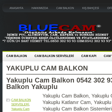
ANASAYFA
HAKKIMIZDA
CAM BALKON
KIŞ BAHÇESİ
OF
CAM BALKON
CAM BALKON SERVİSLERİ
CAM KAPI
CAM 
YAKUPLU CAM BALKON
Yakuplu Cam Balkon 0542 302 9
Balkon Yakuplu
Yakuplu Cam Balkon, Yakuplu
CAM BALKON
Yakuplu Katlanır Cam, Yakupl
SERVİSLERİ
,
Yakuplu Cam Balkon Sistemleri
Yakuplu Cam