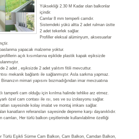
Yüksekliği 2.30 M Kadar olan balkonlar
içindir.
Camlar 8 mm temperli camdır.
Sistemdeki yükü altta 2 adet rulman üstte
2 adet tekerlek sağlar.
Profiller eleksal alüminyum, aksesuarlar
nçtir.
 paslanma yapacak malzeme yoktur.
ofillerin açık kısımlarına eşiklide plastik kapak eşiksizde
ulanmıştır.
e 2 adet , eşiksizde 2 adet yalıtım fitili mevcuttur.
ntısı mekanik bağlantı ile sağlanmıştır. Asla sarkma yapmaz.
Binanızın mimari yapısını bozmadığından imar mevzuatına
ı tamperli cam olduğu için kırılma halinde tehlike arz etmez.
yarlı özel cam contası ile ısı, ses ve su izolasyonu sağlar.
tları sayesinde kolay imalat ve montaj imkanı sağlar.
lan kanatların referansları sayesinde depreme karşı dayanıklıdır.
n camları, Her türlü balkon çeşitlerinde kullanılabilme özelliği
er Türlü Eşikli Sürme Cam Balkon, Cam Balkon, Camdan Balkon,