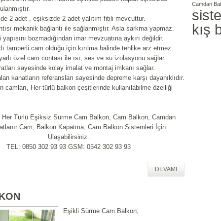
Camdan Ba
ulanmıştır.
sist
e 2 adet , eşiksizde 2 adet yalıtım fitili mevcuttur.
kış 
ntısı mekanik bağlantı ile sağlanmıştır. Asla sarkma yapmaz.
 yapısını bozmadığından imar mevzuatına aykırı değildir.
ı tamperli cam olduğu için kırılma halinde tehlike arz etmez.
yarlı özel cam contası ile ısı, ses ve su izolasyonu sağlar.
tları sayesinde kolay imalat ve montaj imkanı sağlar.
lan kanatların referansları sayesinde depreme karşı dayanıklıdır.
n camları, Her türlü balkon çeşitlerinde kullanılabilme özelliği
e Her Türlü Eşiksiz Sürme Cam Balkon, Cam Balkon, Camdan
atlanır Cam, Balkon Kapatma, Cam Balkon Sistemleri İçin
Ulaşabilirsiniz.
TEL: 0850 302 93 93 GSM: 0542 302 93 93
DEVAMI
LKON
Eşikli Sürme Cam Balkon;