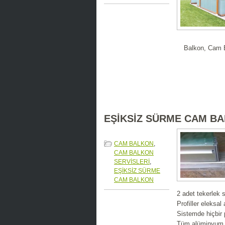
Balkon, Cam 
EŞİKSİZ SÜRME CAM B
CAM BALKON
,
CAM BALKON
SERVİSLERİ
,
EŞİKSİZ SÜRME
CAM BALKON
2 adet tekerlek s
Profiller eleksal
Sistemde hiçbir
Tüm alüminyum pr