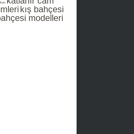
katlanır cam
lkon
emleri
kış bahçesi
bahçesi modelleri