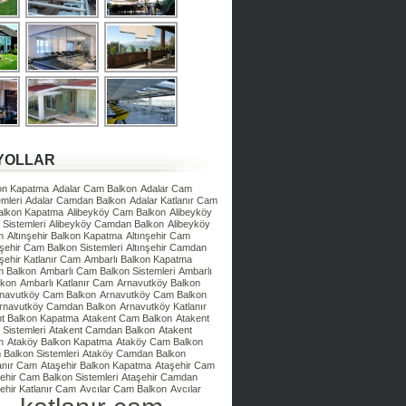
YOLLAR
kon Kapatma
Adalar Cam Balkon
Adalar Cam
mleri
Adalar Camdan Balkon
Adalar Katlanır Cam
Balkon Kapatma
Alibeyköy Cam Balkon
Alibeyköy
Sistemleri
Alibeyköy Camdan Balkon
Alibeyköy
m
Altınşehir Balkon Kapatma
Altınşehir Cam
nşehir Cam Balkon Sistemleri
Altınşehir Camdan
nşehir Katlanır Cam
Ambarlı Balkon Kapatma
m Balkon
Ambarlı Cam Balkon Sistemleri
Ambarlı
lkon
Ambarlı Katlanır Cam
Arnavutköy Balkon
navutköy Cam Balkon
Arnavutköy Cam Balkon
rnavutköy Camdan Balkon
Arnavutköy Katlanır
nt Balkon Kapatma
Atakent Cam Balkon
Atakent
Sistemleri
Atakent Camdan Balkon
Atakent
m
Ataköy Balkon Kapatma
Ataköy Cam Balkon
Balkon Sistemleri
Ataköy Camdan Balkon
anır Cam
Ataşehir Balkon Kapatma
Ataşehir Cam
ehir Cam Balkon Sistemleri
Ataşehir Camdan
ehir Katlanır Cam
Avcılar Cam Balkon
Avcılar