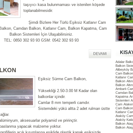
taşıyıcı kasa bulunmaması ve istenilen köşede
toplanabilmesidir.
Şimdi Bizlere Her Türlü Eşiksiz Katlanır Cam
Balkon, Camdan Balkon, Katlanır Cam, Balkon Kapatma, Cam
Balkon Sistemleri İçin Ulaşabilirsiniz.
TEL: 0850 302 93 93 GSM: 0542 302 93 93
KISA
DEVAMI
Adalar Bal
Balkon Siste
ALKON
Alibeyköy 
Cam Balkon 
Katlanır Ca
Eşiksiz Sürme Cam Balkon,
Balkon
Altı
Balkon
Altı
Ambarlı Ca
Yüksekliği 2.50-3.00 M Kadar olan
Camdan Ba
balkonlar içindir.
Kapatma
Ar
Sistemleri
A
Camlar 8 mm temperli camdır.
Cam
Atake
Sistemdeki yükü altta 2 adet rulman üstte
Cam Balkon 
Katlanır Ca
ağlar.
Ataköy Cam 
Ataköy Katl
 alüminyum, aksesuarlar polyamid ve pririnçtir.
Balkon
Ataş
 paslanma yapacak malzeme yoktur.
Balkon
Ataş
ofillerin açık kısımlarına eşiklide plastik kapak eşiksizde