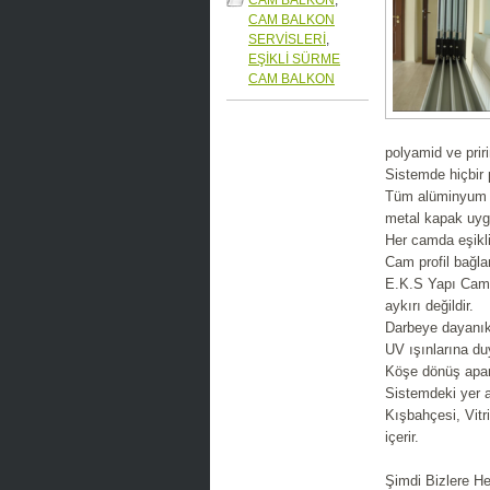
CAM BALKON
,
CAM BALKON
SERVİSLERİ
,
EŞİKLİ SÜRME
CAM BALKON
polyamid ve priri
Sistemde hiçbir
Tüm alüminyum pr
metal kapak uyg
Her camda eşiklid
Cam profil bağla
E.K.S Yapı Cam 
aykırı değildir.
Darbeye dayanıkl
UV ışınlarına du
Köşe dönüş apara
Sistemdeki yer a
Kışbahçesi, Vitri
içerir.
Şimdi Bizlere H