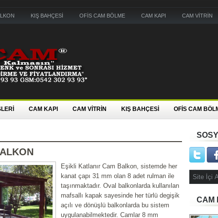
ALKON
KIŞ BAHÇESİ
OFİS CAM BÖLME
CAM KAPI
CAM VİTRİN
LERİ
CAM KAPI
CAM VİTRİN
KIŞ BAHÇESİ
OFİS CAM BÖL
SOSY
BALKON
Eşikli Katlanır Cam Balkon, sistemde her
kanat çapı 31 mm olan 8 adet rulman ile
taşınmaktadır. Oval balkonlarda kullanılan
mafsallı kapak sayesinde her türlü degişik
CAM 
açılı ve dönüşlü balkonlarda bu sistem
uygulanabilmektedir. Camlar 8 mm