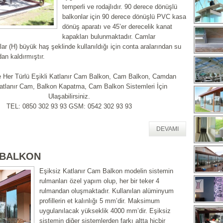
temperli ve rodajlıdır. 90 derece dönüşlü
balkonlar için 90 derece dönüşlü PVC kasa
dönüş aparatı ve 45’er derecelik kanat
kapakları bulunmaktadır. Camlar
lar (H) büyük haş şeklinde kullanıldığı için conta aralarından su
dan kaldırmıştır.
e Her Türlü Eşikli Katlanır Cam Balkon, Cam Balkon, Camdan
atlanır Cam, Balkon Kapatma, Cam Balkon Sistemleri İçin
Ulaşabilirsiniz.
TEL: 0850 302 93 93 GSM: 0542 302 93 93
DEVAMI
 BALKON
Eşiksiz Katlanır Cam Balkon modelin sistemin
rulmanları özel yapım olup, her bir teker 4
rulmandan oluşmaktadır. Kullanılan alüminyum
profillerin et kalınlığı 5 mm’dir. Maksimum
uygulanılacak yükseklik 4000 mm’dir. Eşiksiz
sistemin diğer sistemlerden farkı altta hiçbir