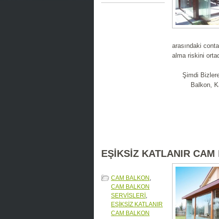
arasındaki conta
alma riskini orta
Şimdi Bizler
Balkon, K
EŞİKSİZ KATLANIR CAM
CAM BALKON
,
CAM BALKON
SERVİSLERİ
,
EŞİKSİZ KATLANIR
CAM BALKON