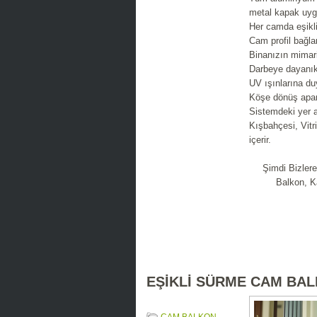
metal kapak uyg
Her camda eşiklid
Cam profil bağla
Binanızın mimari
Darbeye dayanıkl
UV ışınlarına du
Köşe dönüş apara
Sistemdeki yer a
Kışbahçesi, Vitri
içerir.
Şimdi Bizler
Balkon, K
EŞİKLİ SÜRME CAM BA