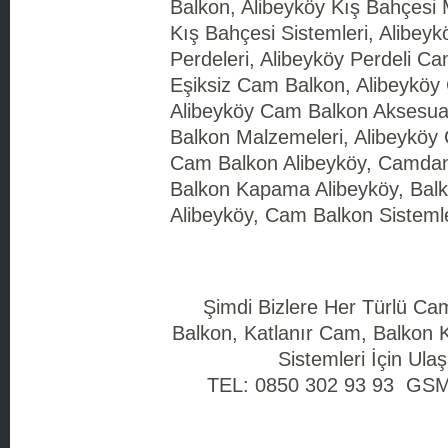
Balkon, Alibeyköy Kış Bahçesi M
Kış Bahçesi Sistemleri, Alibey
Perdeleri, Alibeyköy Perdeli C
Eşiksiz Cam Balkon, Alibeyköy
Alibeyköy Cam Balkon Aksesua
Balkon Malzemeleri, Alibeyköy
Cam Balkon Alibeyköy, Camdan
Balkon Kapama Alibeyköy, Bal
Alibeyköy, Cam Balkon Sistemle
Şimdi Bizlere Her Türlü C
Balkon, Katlanır Cam, Balkon
Sistemleri İçin Ulaşa
TEL: 0850 302 93 93 GSM