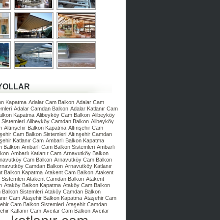
YOLLAR
kon Kapatma
Adalar Cam Balkon
Adalar Cam
mleri
Adalar Camdan Balkon
Adalar Katlanır Cam
Balkon Kapatma
Alibeyköy Cam Balkon
Alibeyköy
Sistemleri
Alibeyköy Camdan Balkon
Alibeyköy
m
Altınşehir Balkon Kapatma
Altınşehir Cam
nşehir Cam Balkon Sistemleri
Altınşehir Camdan
nşehir Katlanır Cam
Ambarlı Balkon Kapatma
m Balkon
Ambarlı Cam Balkon Sistemleri
Ambarlı
lkon
Ambarlı Katlanır Cam
Arnavutköy Balkon
navutköy Cam Balkon
Arnavutköy Cam Balkon
rnavutköy Camdan Balkon
Arnavutköy Katlanır
nt Balkon Kapatma
Atakent Cam Balkon
Atakent
Sistemleri
Atakent Camdan Balkon
Atakent
m
Ataköy Balkon Kapatma
Ataköy Cam Balkon
Balkon Sistemleri
Ataköy Camdan Balkon
anır Cam
Ataşehir Balkon Kapatma
Ataşehir Cam
ehir Cam Balkon Sistemleri
Ataşehir Camdan
ehir Katlanır Cam
Avcılar Cam Balkon
Avcılar