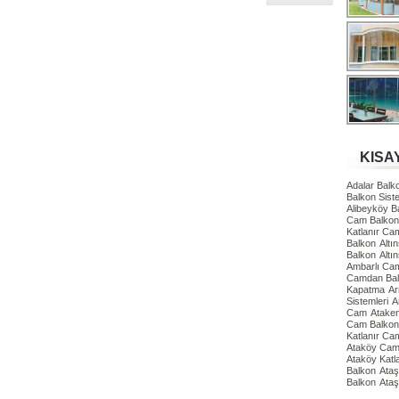
KISA
Adalar Bal
Balkon Siste
Alibeyköy 
Cam Balkon 
Katlanır Ca
Balkon
Altı
Balkon
Altı
Ambarlı Ca
Camdan Ba
Kapatma
Ar
Sistemleri
A
Cam
Atake
Cam Balkon 
Katlanır Ca
Ataköy Cam 
Ataköy Katl
Balkon
Ataş
Balkon
Ataş