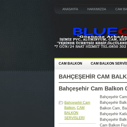
ANASAYFA
HAKKIMIZDA
CAM B
CAM BALKON
CAM BALKON SERVİS
BAHÇEŞEHIR CAM BAL
Bahçeşehir Cam Balkon 0
Bahçeşehir Cam 
Bahçeşehir Balk
Bahçeşehir Cam
Balkon
,
CAM
Balkon Cam, Bah
BALKON
Bahçeşehir Katl
SERVİSLERİ
Bahçeşehir Balk
Cam Balkon Fiya