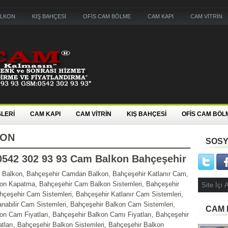
ALKON
KIŞ BAHÇESİ
OFİS CAM BÖLME
CAM KAPI
CAM VİTRİN
LERİ
CAM KAPI
CAM VİTRİN
KIŞ BAHÇESİ
OFİS CAM BÖL
KON
SOSY
542 302 93 93 Cam Balkon Bahçeşehir
Balkon, Bahçeşehir Camdan Balkon, Bahçeşehir Katlanır Cam,
on Kapatma, Bahçeşehir Cam Balkon Sistemleri, Bahçeşehir
çeşehir Cam Sistemleri, Bahçeşehir Katlanır Cam Sistemleri,
anabilir Cam Sistemleri, Bahçeşehir Balkon Cam Sistemleri,
CAM 
on Cam Fiyatları, Bahçeşehir Balkon Camı Fiyatları, Bahçeşehir
tları, Bahçeşehir Balkon Sistemleri, Bahçeşehir Balkon