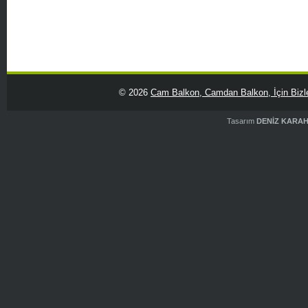
© 2026
Cam Balkon, Camdan Balkon, İçin Bizle
Tasarım
DENİZ KARA