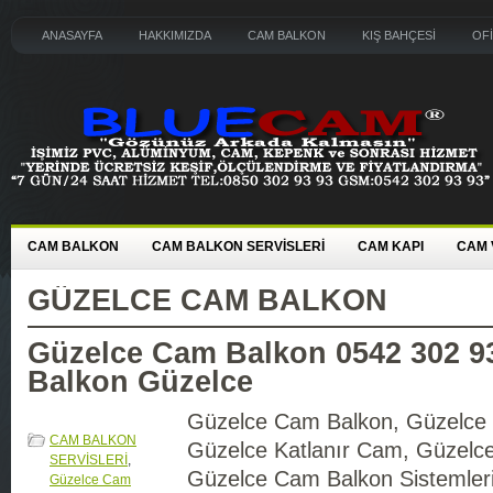
ANASAYFA
HAKKIMIZDA
CAM BALKON
KIŞ BAHÇESİ
OF
CAM BALKON
CAM BALKON SERVİSLERİ
CAM KAPI
CAM 
GÜZELCE CAM BALKON
Güzelce Cam Balkon 0542 302 9
Balkon Güzelce
Güzelce Cam Balkon, Güzelce
CAM BALKON
Güzelce Katlanır Cam, Güzelc
SERVİSLERİ
,
Güzelce Cam Balkon Sistemleri
Güzelce Cam