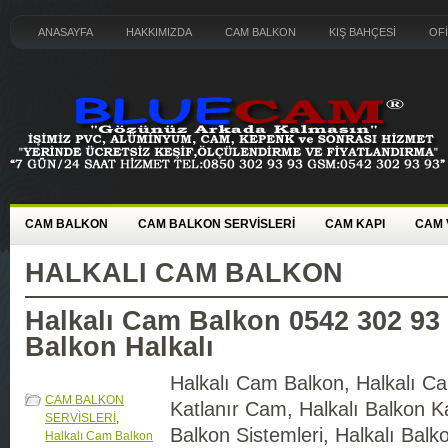
ANASAYFA
HAKKIMIZDA
CAM BALKON
KIŞ BAHÇESİ
OF
CAM BALKON
CAM BALKON SERVİSLERİ
CAM KAPI
CAM 
HALKALI CAM BALKON
Halkalı Cam Balkon 0542 302 93
Balkon Halkalı
Halkalı Cam Balkon, Halkalı C
CAM BALKON
Katlanır Cam, Halkalı Balkon 
SERVİSLERİ
,
Balkon Sistemleri, Halkalı Bal
Halkalı Cam Balkon