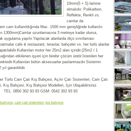
10mm(5 + 5) lamine
olmalıdır. Polikarbon,
Reflekte, Renkli vs.
camlar da
tem cam kullanıldığında Mac. 1500 mm genişliğinde kullanılır.
 için 1300mm)Camlar uzunlamasına 3 metreye kadar olursa,
arak uygulama yapılır.Yapılacak alanlarda ölçü sınırlaması
atmalar cafe & restaurant, teraslar, bahçeler vs. her türlü alanlar
kapatılabilir.Kullanılan motor her 25m2 alan içindir.(25m2 / 1
ğından etkilenen işyeri için birebir çözüm üretir.İstenilen her
mektedir.Kullanılan bütün aksesuarlar paslanmazdır.Sistemin
yıl garantilidir.
er Türlü Cam Çatı Kış Bahçesi, Açılır Çatı Sistemleri, Cam Çatı
i, Kış Bahçesi, Kış Bahçesi Modelleri, İçin Ulaşabilirsiniz.
TEL: 0850 302 93 93 GSM: 0542 302 93 93
ş bahçesi
,
cam çatı sistemleri
,
kış bahçesi