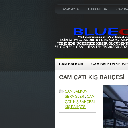
ANASAYFA
HAKKIMIZDA
CAM B
CAM BALKON
CAM BALKON SERVİS
CAM ÇATI KIŞ BAHÇESİ
CAM BALKON
SERVİSLERİ
,
CAM
ÇATI KIŞ BAHÇESİ
,
KIŞ BAHÇESİ