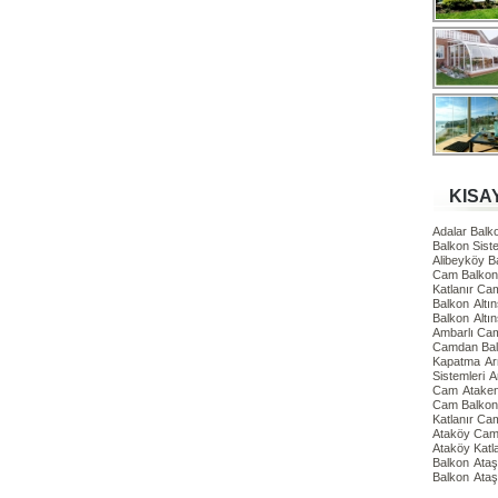
KISA
Adalar Bal
Balkon Siste
Alibeyköy 
Cam Balkon 
Katlanır Ca
Balkon
Altı
Balkon
Altı
Ambarlı Ca
Camdan Ba
Kapatma
Ar
Sistemleri
A
Cam
Atake
Cam Balkon 
Katlanır Ca
Ataköy Cam 
Ataköy Katl
Balkon
Ataş
Balkon
Ataş