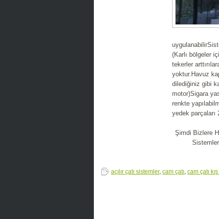
uygulanabilirSis
(Karlı bölgeler
tekerler arttırıl
yoktur.Havuz kap
dilediğiniz gibi 
motor)Sigara yasa
renkte yapılabil
yedek parçaları 2 
Şimdi Bizlere H
Sistemler
açılır çatı sistemler
,
cam çatı
,
cam çatı kı