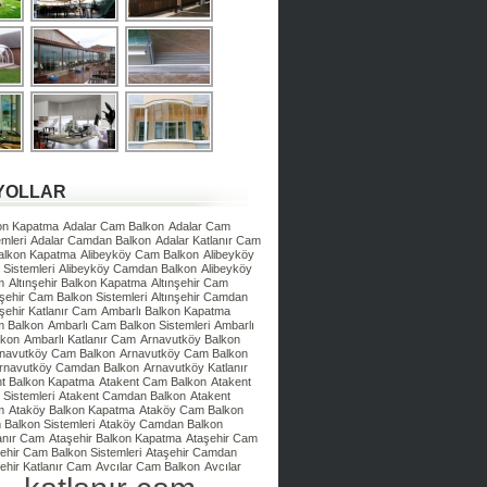
YOLLAR
kon Kapatma
Adalar Cam Balkon
Adalar Cam
mleri
Adalar Camdan Balkon
Adalar Katlanır Cam
Balkon Kapatma
Alibeyköy Cam Balkon
Alibeyköy
Sistemleri
Alibeyköy Camdan Balkon
Alibeyköy
m
Altınşehir Balkon Kapatma
Altınşehir Cam
nşehir Cam Balkon Sistemleri
Altınşehir Camdan
nşehir Katlanır Cam
Ambarlı Balkon Kapatma
m Balkon
Ambarlı Cam Balkon Sistemleri
Ambarlı
lkon
Ambarlı Katlanır Cam
Arnavutköy Balkon
navutköy Cam Balkon
Arnavutköy Cam Balkon
rnavutköy Camdan Balkon
Arnavutköy Katlanır
nt Balkon Kapatma
Atakent Cam Balkon
Atakent
Sistemleri
Atakent Camdan Balkon
Atakent
m
Ataköy Balkon Kapatma
Ataköy Cam Balkon
Balkon Sistemleri
Ataköy Camdan Balkon
anır Cam
Ataşehir Balkon Kapatma
Ataşehir Cam
ehir Cam Balkon Sistemleri
Ataşehir Camdan
ehir Katlanır Cam
Avcılar Cam Balkon
Avcılar