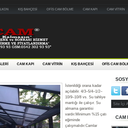
ALKON
KIŞ BAHÇESİ
OFİS CAM BÖLME
CAM KAPI
CAM VİTRİN
LERİ
CAM KAPI
CAM VİTRİN
KIŞ BAHÇESİ
OFİS CAM BÖL
SOSY
İstenildiği orana kadar
açılabilir. 4/3–5/4–1/2–
10/9–10/8 vs. Su tahliye
mantığı ile çalışır. Su
almama garantisi
vardır.Minimum %15 çatı
CAM 
eğiminde
çalışmalıdır.Camlar